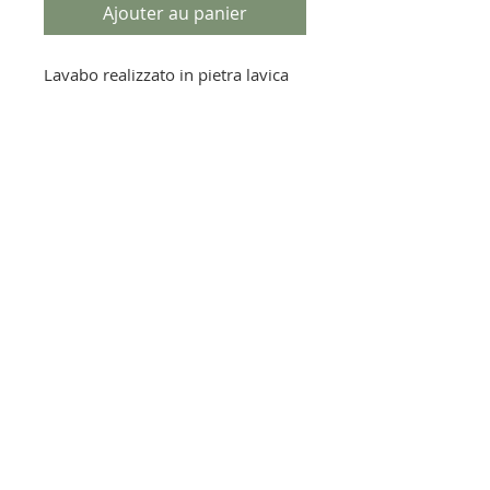
Ajouter au panier
Lavabo realizzato in pietra lavica
scavata da pieno, interno smaltato
in galassia nero ed esterno in oro
a 3° fuoco.
prodotto su misura
NORMALMENTE DISPONIBILE IN 2
SETTIMANE
Lavastone by Acquario srl - P.IVA
04518310281
via primo maggio
33 - 35030
Bastia di Rovolon (PD) - ITALIA
info@lavastone-official.com
- T.0499913483
- RETOURS et EXPÉDITIONS
- MÉTHODES DE PAYEMENT