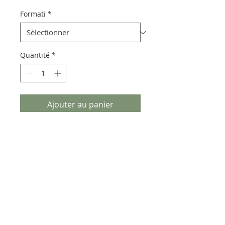
Formati
*
Quantité
*
Ajouter au panier
Pietra lavica euganea realizzata
con decorazioni e vetrificazioni
che lasciano trasparire il fondo
naturale.
Può presentare piccoli puntini
verdi, caratteristiche degli ossidi
presenti nel materiale.
Spessore 1cm