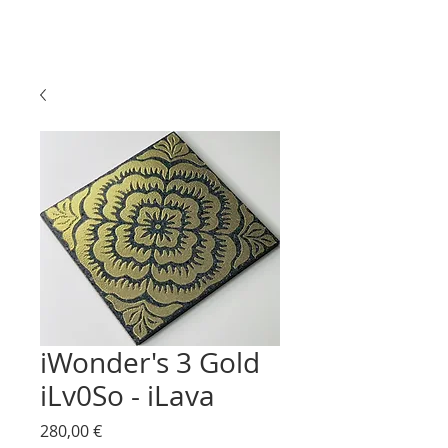
iWonder's 3 Gold
iLv0So - iLava
Prix
280,00 €