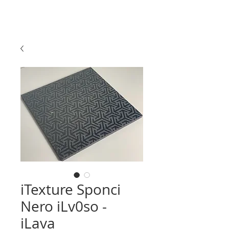
iTexture Sponci
Nero iLv0so -
iLava