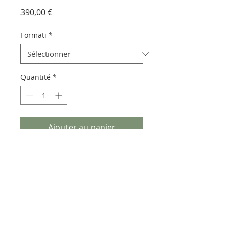
Prix
390,00 €
Formati
*
Quantité
*
Ajouter au panier
Pietra lavica euganea realizzata
con decorazioni e vetrificazioni
che lasciano trasparire il fondo
naturale.
Può presentare piccoli puntini
verdi, caratteristiche degli ossidi