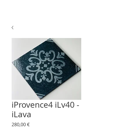
iProvence4 iLv40 -
iLava
Prix
280,00 €