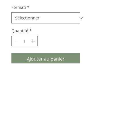
Formati
*
Quantité
*
Ajouter au panier
Pietra lavica euganea realizzata
con decorazioni e vetrificazioni
che lasciano trasparire il fondo
naturale.
Può presentare piccoli puntini
verdi, caratteristiche degli ossidi
presenti nel materiale.
Spessore 1cm