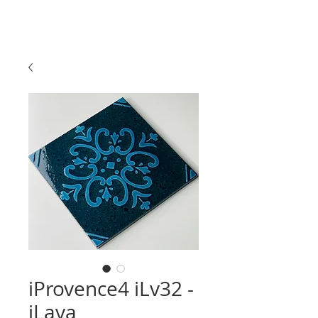
iProvence4 iLv32 -
iLava