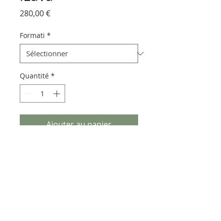
Prix
280,00 €
Formati
*
Quantité
*
Ajouter au panier
Pietra lavica euganea realizzata
con decorazioni e vetrificazioni
che lasciano trasparire il fondo
naturale.
Può presentare piccoli puntini
verdi, caratteristiche degli ossidi