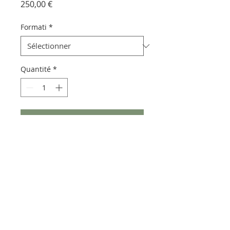
Prix
250,00 €
Formati
*
Quantité
*
Ajouter au panier
Pietra lavica euganea realizzata
con vetrificazioni che lasciano
trasparire la pietra lavica.
Può presentare piccoli puntini
verdi, caratteristiche degli ossidi
presenti nel materiale.
Spessore 1cm